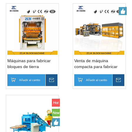
Máquinas para fabricar
Venta de máquina
bloques de tierra
compacta para fabricar
comprimida ZCJK QTY8-
ladrillos ZC900
15
Añadir al carrito
Preguntar
Añadir al carrito
Pregu