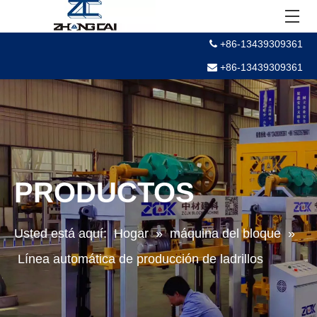
+86-13439309361

+86-13439309361

PRODUCTOS
Usted está aquí:
Hogar
»
máquina del bloque
»
Línea automática de producción de ladrillos