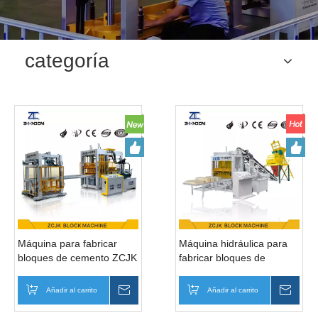
categoría
Máquina para fabricar
Máquina hidráulica para
bloques de cemento ZCJK
fabricar bloques de
QTY6-15
cemento QTY4-15
Añadir al carrito
Preguntar
Añadir al carrito
Pregu