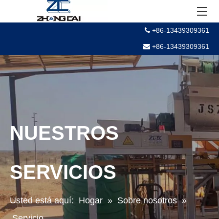
+86-13439309361

+86-13439309361

NUESTROS
SERVICIOS
Usted está aquí:
Hogar
»
Sobre nosotros
»
Servicio