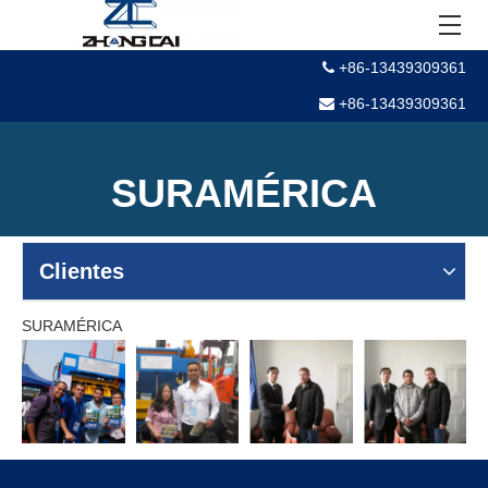
+86-13439309361

+86-13439309361

SURAMÉRICA
Usted está aquí:
Hogar
»
SURAMÉRICA
Clientes
SURAMÉRICA